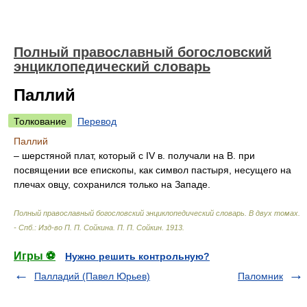
Полный православный богословский
энциклопедический словарь
Паллий
Толкование
Перевод
Паллий
– шерстяной плат, который с IV в. получали на В. при
посвящении все епископы, как символ пастыря, несущего на
плечах овцу, сохранился только на Западе.
Полный православный богословский энциклопедический словарь. В двух томах.
- Спб.: Изд-во П. П. Сойкина
.
П. П. Сойкин
.
1913
.
Игры ⚽
Нужно решить контрольную?
Палладий (Павел Юрьев)
Паломник