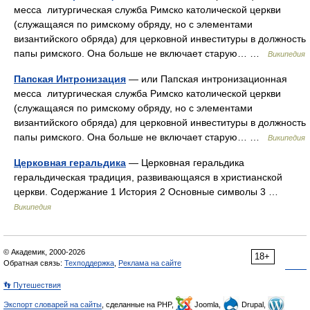
месса литургическая служба Римско католической церкви
(служащаяся по римскому обряду, но с элементами
византийского обряда) для церковной инвеституры в должность
папы римского. Она больше не включает старую… …
Википедия
Папская Интронизация
— или Папская интронизационная
месса литургическая служба Римско католической церкви
(служащаяся по римскому обряду, но с элементами
византийского обряда) для церковной инвеституры в должность
папы римского. Она больше не включает старую… …
Википедия
Церковная геральдика
— Церковная геральдика
геральдическая традиция, развивающаяся в христианской
церкви. Содержание 1 История 2 Основные символы 3 …
Википедия
© Академик, 2000-2026
18+
Обратная связь:
Техподдержка
,
Реклама на сайте
👣 Путешествия
Экспорт словарей на сайты
, сделанные на PHP,
Joomla,
Drupal,