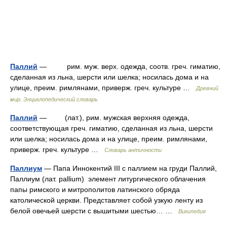
Паллий
— рим. муж. верх. одежда, соотв. греч. гиматию,
сделанная из льна, шерсти или шелка; носилась дома и на
улице, преим. римлянами, приверж. греч. культуре …
Древний
мир. Энциклопедический словарь
Паллий
— (лат.), рим. мужская верхняя одежда,
соответствующая греч. гиматию, сделанная из льна, шерсти
или шелка; носилась дома и на улице, преим. римлянами,
приверж. греч. культуре …
Словарь античности
Паллиум
— Папа Иннокентий III с паллием на груди Паллий,
Паллиум (лат. pallium) элемент литургического облачения
папы римского и митрополитов латинского обряда
католической церкви. Представляет собой узкую ленту из
белой овечьей шерсти с вышитыми шестью… …
Википедия