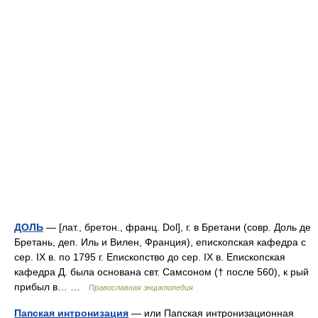
ДОЛЬ
— [лат., бретон., франц. Dol], г. в Бретани (совр. Доль де
Бретань, деп. Иль и Вилен, Франция), епископская кафедра с
сер. IX в. по 1795 г. Епископство до сер. IX в. Епископская
кафедра Д. была основана свт. Самсоном († после 560), к рый
прибыл в… …
Православная энциклопедия
Папская интронизация
— или Папская интронизационная