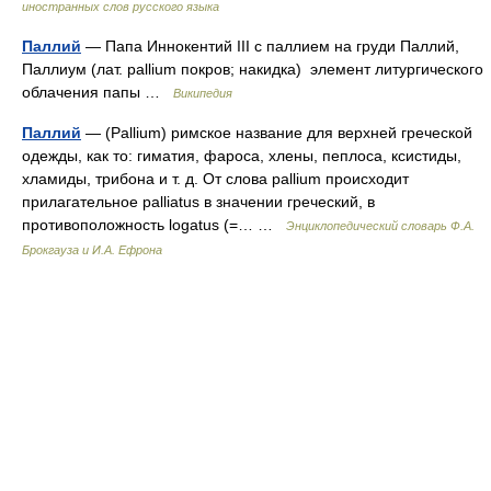
иностранных слов русского языка
Паллий
— Папа Иннокентий III с паллием на груди Паллий,
Паллиум (лат. pallium покров; накидка) элемент литургического
облачения папы …
Википедия
Паллий
— (Pallium) римское название для верхней греческой
одежды, как то: гиматия, фароса, хлены, пеплоса, ксистиды,
хламиды, трибона и т. д. От слова pallium происходит
прилагательное palliatus в значении греческий, в
противоположность logatus (=… …
Энциклопедический словарь Ф.А.
Брокгауза и И.А. Ефрона